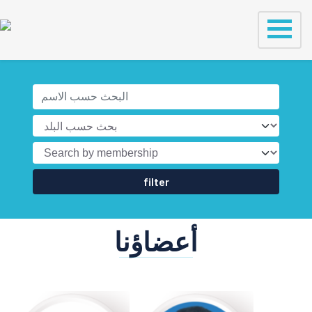
filter
أعضاؤنا